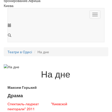
Toggle
navigation
Театри в Одесі
На дне
На дне
Максим Горький
Драма
Спектакль-лауреат "Киевской
пекторали" 2011