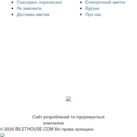
Скасовані, перенесені
Електронний квиток
Як замовити
Відгуки
Доставка квитків
Про нас
Сайт розроблений та підтримується
компанією
ZetWeb Studio
© 2026 BILETHOUSE.COM Всі права захищені.