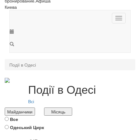
Toggle
navigation
Події в Одесі
Події в Одесі
Всі
Майданчики
Місяць
Все
Одеський Цирк