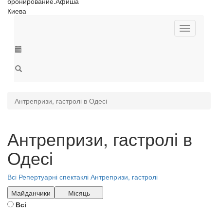
Toggle
navigation
Антрепризи, гастролі в Одесі
Антрепризи, гастролі в
Одесі
Всі
Репертуарні спектаклі
Антрепризи, гастролі
Майданчики
Місяць
Всі